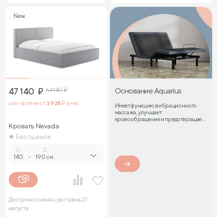
New
47 140
₽
64 140
₽
Основание Aquarius
или частями от
3 928
₽ в мес.
Имеет функцию вибрационного
массажа, улучшает
кровообращение и предотвращает
Кровать Nevada
затекание мышц
Без оценок
Ш.
Д.
140
-
190 см.
Доступно онлайн, доставка 21
августа