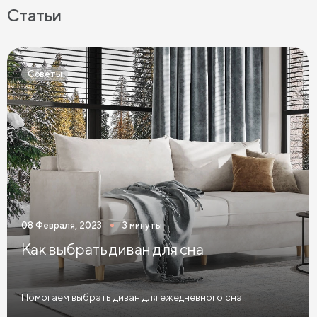
Кровати с мягкой обивкой
Кровати ЛДСП
Статьи
Кровати Экокожа
Кровати 90 х 200 с ящиками
Кровати 120 х 200 с ящиками
Советы
Кровати 140 х 200 с ящиками
Кровати 160 х 200 с ящиками
Кровати 180 х 200 с ящиками
Кровати 200 х 200 с ящиками
Кровати мятного цвета
Кровати тёмного цвета
Кровати горчичного цвета
08 Февраля, 2023
3 минуты
Кровати бирюзового цвета
Как выбрать диван для сна
Кровати в современном стиле
Кровати в стиле лофт
Кровати в скандинавском стиле
Помогаем выбрать диван для ежедневного сна