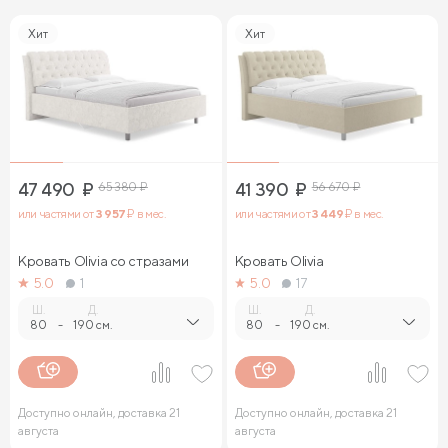
Хит
Хит
47 490
₽
65 380
₽
41 390
₽
56 670
₽
или частями от
3 957
₽ в мес.
или частями от
3 449
₽ в мес.
Кровать Olivia со стразами
Кровать Olivia
5.0
1
5.0
17
Ш.
Д.
Ш.
Д.
80
-
190 см.
80
-
190 см.
Доступно онлайн, доставка 21
Доступно онлайн, доставка 21
августа
августа