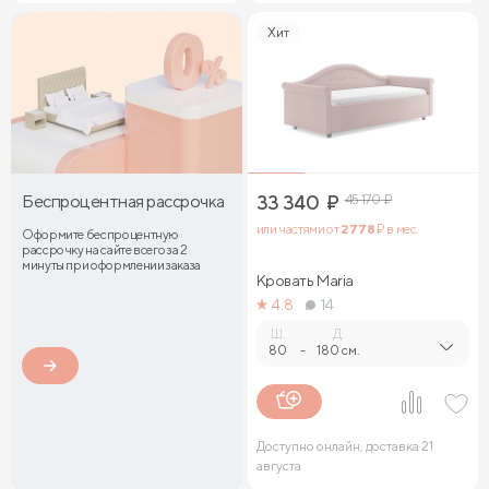
Хит
Беспроцентная рассрочка
33 340
₽
45 170
₽
или частями от
2 778
₽ в мес.
Оформите беспроцентную
рассрочку на сайте всего за 2
минуты при оформлении заказа
Кровать Maria
4.8
14
Ш.
Д.
80
-
180 см.
Доступно онлайн, доставка 21
августа