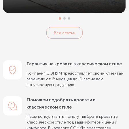
Кровати в классическом стиле
Кровати без изголовья
Кровати с низким изголовьем
Кровати с высоким изголовьем
Все статьи
Кровати с мягким изголовьем
Кровати светлых цветов
Кровати в стиле прованс
Кровати в стиле минимализм
Кровати в стиле хай-тек
Кровати семейные
Гарантия на кровати в классическом стиле
Кровати белого цвета
Кровати голубого цвета
Компания СОНУМ предоставляет своим клиентам
гарантию от 18 месяцев до 10 лет на всю
Кровати цвета графит
Кровати желтого цвета
выпускаемую продукцию.
Кровати зеленого цвета
Кровати коричневого цвета
Поможем подобрать кровати в
Кровати красного цвета
Кровати оранжевого цвета
классическом стиле
Кровати розового цвета
Кровати серого цвета
Наши консультанты помогут выбрать кровати в
классическом стиле под ваши критерии цены и
Кровати синего цвета
Кровати фиолетового цвета
комфорта. В каталоге СОНУМ представлен