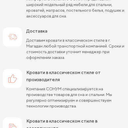
широкий модельный ряд мебели для спальни,
Кровати черного цвета
Кровати бежевого цвета
кроватей, матрасов, постельного белья, подушек и
аксессуаров для сна.
Кровати шириной 80 см (Узкие)
Доставка
Кровати шириной 90 см
Кровати шириной 120 см
Доставим кровати в классическом стиле в г.
Кровати шириной 140 см
Кровати шириной 160 см
Магадан любой транспортной компанией. Сроки и
стоимость доставки уточнит менеджер при
Кровати шириной 180 см
Кровати шириной 200 см
оформлении заказа.
Высокие кровати
Низкие кровати
кровати в классическом стиле от
Кровати длиной 180 см
Кровати длиной 190 см
производителя
Компания СОНУМ специализируется на
Кровати длиной 200 см
производстве товаров для сна и спальни. Мы
регулярно оптимизируем и совершенствуем
Кровати 80х180 см (для маленькой комнаты)
технологии производства.
Кровати 90х180 см
Кровати 120х180 см
кровати в классическом стиле в
Большие кровати
Кровати 80х190 см