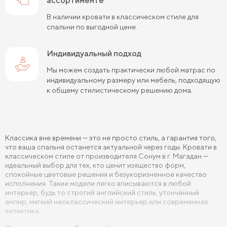
ассортименте
Кровати 90х190 см
Кровати 120х190 см
В наличии кровати в классическом стиле для
спальни по выгодной цене.
Кровати 140х190 см
Кровати 160х190 см
Кровати 180х190 см
Индивидуальный подход
Кровати 200х190 см
Мы можем создать практически любой матрас по
Кровати 80х200 см
Кровати 90х200 см
индивидуальному размеру или мебель, подходящую
к общему стилистическому решению дома.
Кровати 120х200 см
Кровати 140х200 см
Кровати 160х200 см (Евро размер)
Кровати 180х200 см
Кровати 200х200 см (Кинг Сайз)
Классика вне времени — это не просто стиль, а гарантия того,
что ваша спальня останется актуальной через годы. Кровати в
Кровати с подъемным механизмом
классическом стиле от производителя Сонум в г. Магадан —
идеальный выбор для тех, кто ценит изящество форм,
спокойные цветовые решения и безукоризненное качество
Кровати для взрослых
Кровати с ящиками
исполнения. Такие модели легко вписываются в любой
интерьер, будь то строгий английский стиль, утончённый
Кровати 160 х 200 с подъемным механизмом и ящиками
ампир, мягкий неоклассический интерьер или современная
эклектика.
Кровати 140 х 200 с подъемным механизмом и ящиками