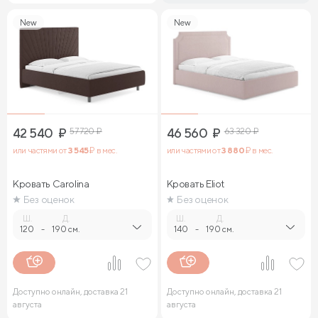
New
New
42 540
₽
57 720
₽
46 560
₽
63 320
₽
или частями от
3 545
₽ в мес.
или частями от
3 880
₽ в мес.
Кровать Carolina
Кровать Eliot
Без оценок
Без оценок
Ш.
Д.
Ш.
Д.
120
-
190 см.
140
-
190 см.
Доступно онлайн, доставка 21
Доступно онлайн, доставка 21
августа
августа