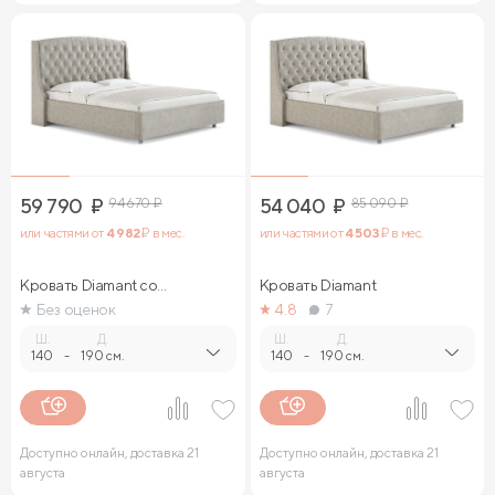
59 790
₽
94 670
₽
54 040
₽
85 090
₽
или частями от
4 982
₽ в мес.
или частями от
4 503
₽ в мес.
Кровать Diamant со
Кровать Diamant
стразами
Без оценок
4.8
7
Ш.
Д.
Ш.
Д.
140
-
190 см.
140
-
190 см.
Доступно онлайн, доставка 21
Доступно онлайн, доставка 21
августа
августа