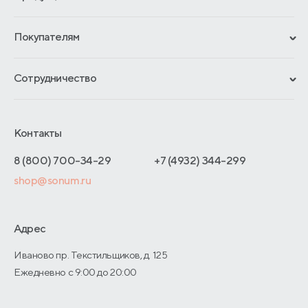
Сертификаты
Покупателям
Гарантии
Рассрочка и кредит
Материалы и технологии
Сотрудничество
Обмен и возврат
Сроки изготовления
Франчайзинг
Доставка и оплата
Блог
Отельерам
Контакты
Как оформить заказ
Отзывы покупателей
Интернет-магазинам
Адреса магазинов
8 (800) 700-34-29
+7 (4932) 344-299
Оптовые продажи
shop@sonum.ru
Договор-оферты
Дизайнерам интерьеров
О производстве
Адрес
Иваново пр. Текстильщиков, д. 125
Ежедневно с 9:00 до 20:00