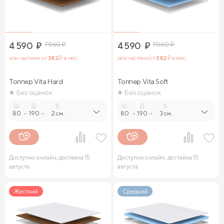
4 590
₽
7 060
₽
4 590
₽
7 060
₽
или частями от
382
₽ в мес.
или частями от
382
₽ в мес.
Топпер Vita Hard
Топпер Vita Soft
Без оценок
Без оценок
Ш.
Д.
В.
Ш.
Д.
В.
80
-
190
-
2 см.
80
-
190
-
3 см.
Доступно онлайн, доставка 15
Доступно онлайн, доставка 15
августа
августа
Жесткий
Средний