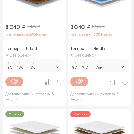
8 040
₽
11 480
₽
8 040
₽
11 480
₽
или частями от
670
₽ в мес.
или частями от
670
₽ в мес.
Топпер Flat Hard
Топпер Flat Middle
Без оценок
Без оценок
Ш.
Д.
В.
Ш.
Д.
В.
80
-
190
-
3 см.
80
-
190
-
7 см.
Доступно онлайн, доставка 15
Доступно онлайн, доставка 15
августа
августа
Мягкий
Жесткий