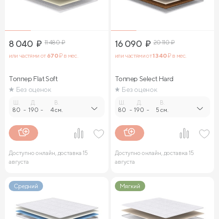
8 040
₽
11 480
₽
16 090
₽
20 110
₽
или частями от
670
₽ в мес.
или частями от
1 340
₽ в мес.
Топпер Flat Soft
Топпер Select Hard
Без оценок
Без оценок
Ш.
Д.
В.
Ш.
Д.
В.
80
-
190
-
4 см.
80
-
190
-
5 см.
Доступно онлайн, доставка 15
Доступно онлайн, доставка 15
августа
августа
Средний
Мягкий