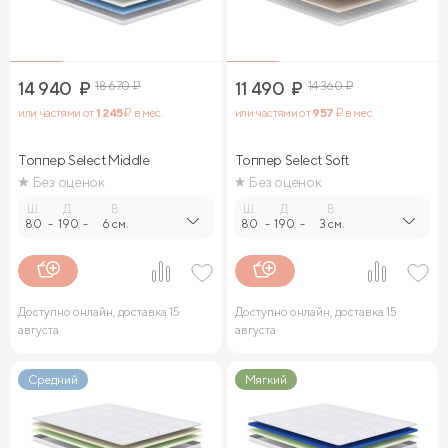
14 940
₽
18 670
₽
11 490
₽
14 360
₽
или частями от
1 245
₽ в мес.
или частями от
957
₽ в мес.
Топпер Select Middle
Топпер Select Soft
Без оценок
Без оценок
Ш.
Д.
В.
Ш.
Д.
В.
80
-
190
-
6 см.
80
-
190
-
3 см.
Доступно онлайн, доставка 15
Доступно онлайн, доставка 15
августа
августа
Средний
Мягкий