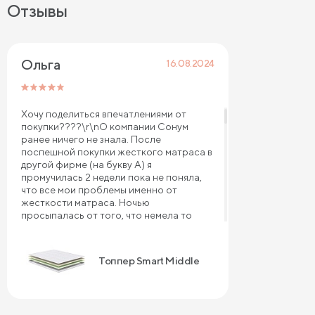
Отзывы
Ольга 
16.08.2024
Хочу поделиться впечатлениями от
покупки????\r\nО компании Сонум
ранее ничего не знала. После
поспешной покупки жесткого матраса в
другой фирме (на букву А) я
промучилась 2 недели пока не поняла,
что все мои проблемы именно от
жесткости матраса. Ночью
просыпалась от того, что немела то
одна рука, то другая, а утром вставала с
деревянной спиной, как будто не спала,
а всю ночь огород вспахивала. Фирма
Топпер Smart Middle
\"А\" отказала мне в замене матраса и
предложила купить топпер,
изготовление которого нужно было
ждать 3 недели! Еще 3 недели