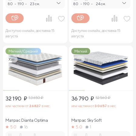
80
-
190
-
23 см.
80
-
190
-
24 см.
Доступно онлайн, доставка 15
Доступно онлайн, доставка 15
августа
августа
Мягкий/Средний
Мягкий
Хит
New
32 190
₽
53 650
₽
36 790
₽
52 560
₽
или частями от
2 682
₽ в мес.
или частями от
3 065
₽ в мес.
Матрас Dianta Optima
Матрас Sky Soft
5.0
16
5.0
1
Ш.
Д.
В.
Ш.
Д.
В.