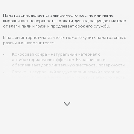
Наматрасник делает спальное место жестче или мягче,
выравнивает поверхность кровати, дивана, защищает матрас
от влаги, пыли и грязи и продлевает срок его службы.
В нашем интернет-магазине вы можете купить наматрасник с
различным наполнителем:
Кокосовая койра – натуральный материал с
антибактериальным эффектом. Выравнивает и
обеспечивает дополнительную жесткость поверхности.
Латекс – натуральный воздухопроницаемый материал
высокого класса. Регулирует мягкость спального места,
устойчив к пыли.
Foam – высокоэластичная гипоаллергенная синтетическая
пена. Подстраивается под контуры тела и обеспечивает
среднюю степень жесткости.
Memory – инновационный эргономичный материал с
эффектом памяти. Повторяет очертания тела и
запоминает форму, не оказывает обратного давления,
позволяет полностью расслабиться.