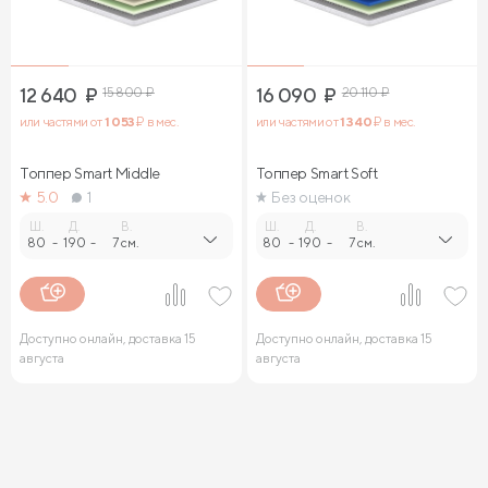
12 640
₽
15 800
₽
16 090
₽
20 110
₽
или частями от
1 053
₽ в мес.
или частями от
1 340
₽ в мес.
Топпер Smart Middle
Топпер Smart Soft
5.0
1
Без оценок
Ш.
Д.
В.
Ш.
Д.
В.
80
-
190
-
7 см.
80
-
190
-
7 см.
Доступно онлайн, доставка 15
Доступно онлайн, доставка 15
августа
августа