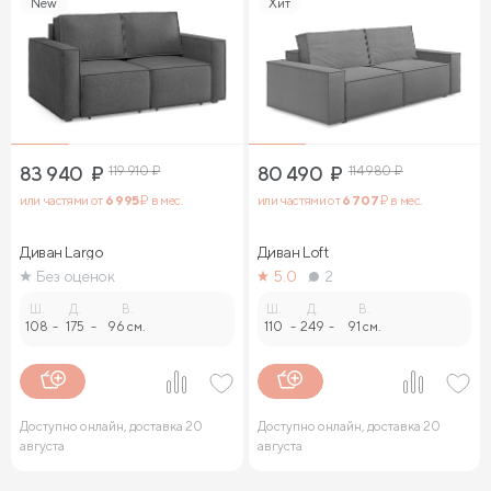
New
Хит
83 940
₽
119 910
₽
80 490
₽
114 980
₽
или частями от
6 995
₽ в мес.
или частями от
6 707
₽ в мес.
Диван Largo
Диван Loft
Без оценок
5.0
2
Ш.
Д.
В.
Ш.
Д.
В.
108
-
175
-
96 см.
110
-
249
-
91 см.
Доступно онлайн, доставка 20
Доступно онлайн, доставка 20
августа
августа