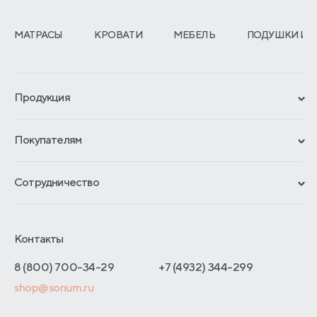
МАТРАСЫ
КРОВАТИ
МЕБЕЛЬ
ПОДУШКИ И 
Продукция
Сертификаты
Покупателям
Гарантии
Рассрочка и кредит
Материалы и технологии
Сотрудничество
Обмен и возврат
Сроки изготовления
Франчайзинг
Доставка и оплата
Блог
Отельерам
Контакты
Как оформить заказ
Отзывы покупателей
Интернет-магазинам
Адреса магазинов
8 (800) 700-34-29
+7 (4932) 344-299
Оптовые продажи
shop@sonum.ru
Договор-оферты
Дизайнерам интерьеров