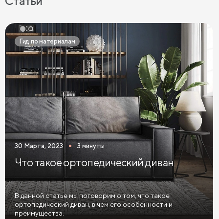
Статьи
Черные диваны
Диваны графит
Розовые диваны
Фиолетовые диваны
Оранжевые диваны
Гид по материалам
Желтые диваны
Красные диваны
Диваны шириной 110 см
Раскладные диваны
Диваны в скандинавском стиле
Диваны в стиле лофт
Белые диваны
Бежевые диваны
Зеленые диваны
Голубые диваны
Выдвижные диваны
30 Марта, 2023
3 минуты
Диваны Пантограф
Диваны Аккордеон
Что такое ортопедический диван
Диваны в спальню
Диваны с подушками
Большие диваны
Диваны софа
Диваны из велюра
В данной статье мы поговорим о том, что такое
ортопедический диван, в чем его особенности и
Диваны антикоготь
преимущества.