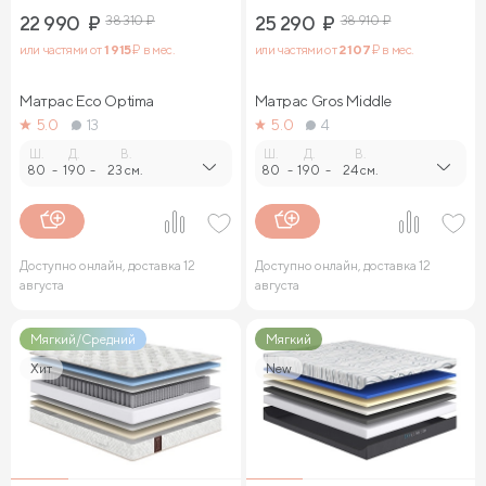
22 990
₽
38 310
₽
25 290
₽
38 910
₽
или частями от
1 915
₽ в мес.
или частями от
2 107
₽ в мес.
Матрас Eco Optima
Матрас Gros Middle
5.0
13
5.0
4
Ш.
Д.
В.
Ш.
Д.
В.
80
-
190
-
23 см.
80
-
190
-
24 см.
Доступно онлайн, доставка 12
Доступно онлайн, доставка 12
августа
августа
Мягкий/Средний
Мягкий
Хит
New