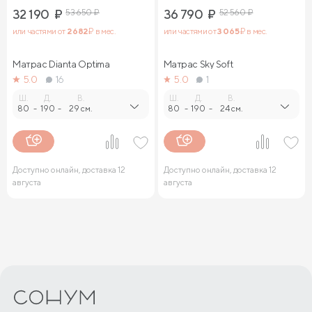
32 190
₽
53 650
₽
36 790
₽
52 560
₽
или частями от
2 682
₽ в мес.
или частями от
3 065
₽ в мес.
Матрас Dianta Optima
Матрас Sky Soft
5.0
16
5.0
1
Ш.
Д.
В.
Ш.
Д.
В.
80
-
190
-
29 см.
80
-
190
-
24 см.
Доступно онлайн, доставка 12
Доступно онлайн, доставка 12
августа
августа