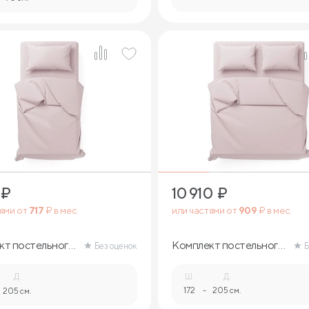
₽
10 910
₽
тями от
717
₽ в мес.
или частями от
909
₽ в мес.
кт постельного
Комплект постельного
Без оценок
Б
белья
Д.
Ш.
Д.
172
-
205 см.
205 см.