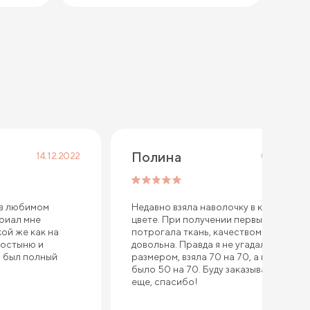
Полина
14.12.2022
04.12.2022
 в любимом
Недавно взяла наволочку в кремовом
ериал мне
цвете. При получении первым делом
кой же как на
потрогала ткань, качеством осталась
ростыню и
довольна. Правда я не угадала с
ы был полный
размером, взяла 70 на 70, а надо
было 50 на 70. Буду заказывать у вас
еще, спасибо!