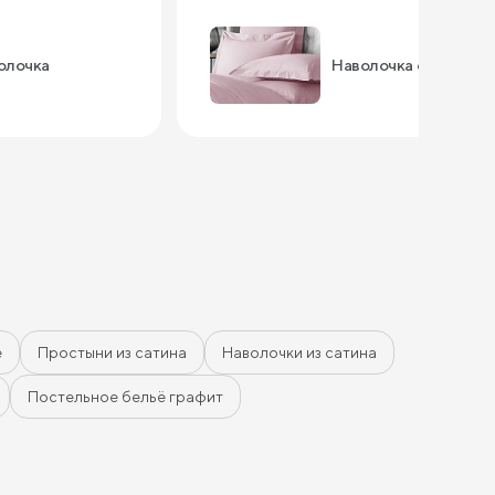
олочка
Наволочка оксфорд
е
Простыни из сатина
Наволочки из сатина
Постельное бельё графит