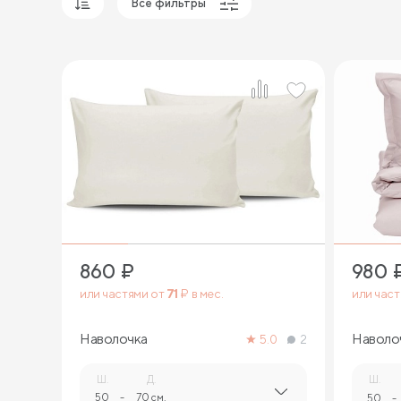
Все фильтры
Популярные
Сначала дешевые
Сначала дорогие
860
₽
980
или частями от
71
₽ в мес.
или час
Наволочка
Наволо
5.0
2
Ш.
Д.
Ш.
50
-
70 см.
50
-