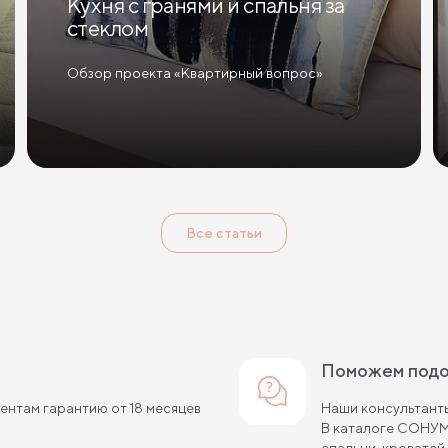
Кухня с гранями и спальня за
стеклом
Обзор проекта «Квартирный вопрос»
Все статьи
Поможем под
нтам гарантию от 18 месяцев
Наши консультанты
В каталоге СОНУМ
спальни, кроватей