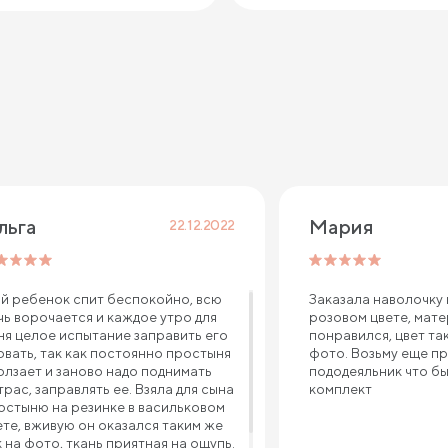
льга
Мария
22.12.2022
й ребенок спит беспокойно, всю
Заказала наволочку
чь ворочается и каждое утро для
розовом цвете, мат
ня целое испытание заправить его
понравился, цвет та
овать, так как постоянно простыня
фото. Возьму еще п
олзает и заново надо поднимать
пододеяльник что б
трас, заправлять ее. Взяла для сына
комплект
остыню на резинке в васильковом
ете, вживую он оказался таким же
к на фото, ткань приятная на ощупь.