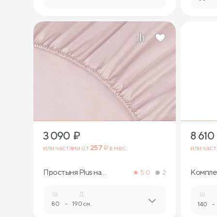
3 090
₽
8 610
или частями от
257
₽ в мес.
или час
Простыня Plus на
Компле
5.0
2
резинке
белья
Ш.
Д.
Ш.
80
-
190 см.
140
-