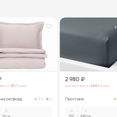
₽
2 980
₽
тями от
81
₽ в мес.
или частями от
248
₽ в мес.
чка оксфорд
Простыня
5.0
2
Д.
Ш.
Д.
150
-
240 см.
70 см.