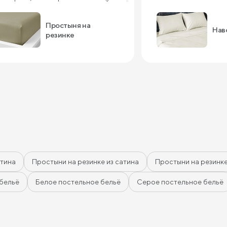
 с ребенком довольны, спасибо!
Простыня на
Нав
резинке
атина
Простыни на резинке из сатина
Простыни на резинк
бельё
Белое постельное бельё
Серое постельное бельё