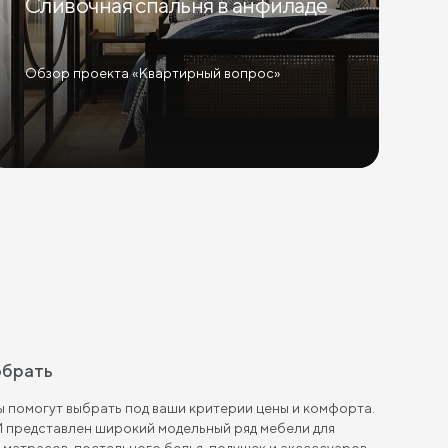
Сливочная спальня в анфиладе
Обзор проекта «Квартирный вопрос»
обрать
 помогут выбрать под ваши критерии цены и комфорта.
 представлен широкий модельный ряд мебели для
, матрасов, постельного белья, подушек и аксессуаров