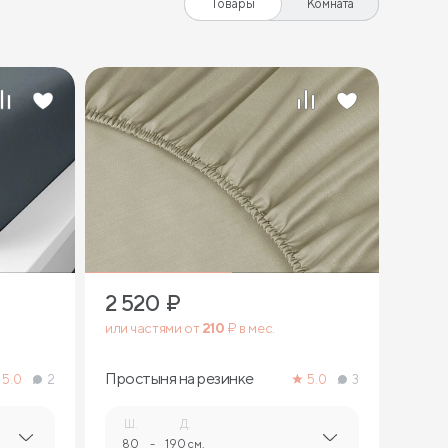
Товары
Комната
2 520
₽
или частями от
210
₽ в мес.
Простыня на резинке
5.0
2
5.0
3
Ш.
Д.
80
-
190 см.