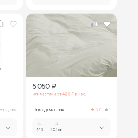
5 050
₽
или частями от
420
₽ в мес.
Пододеяльник
ез оценок
5.0
1
Ш.
Д.
140
-
205 см.