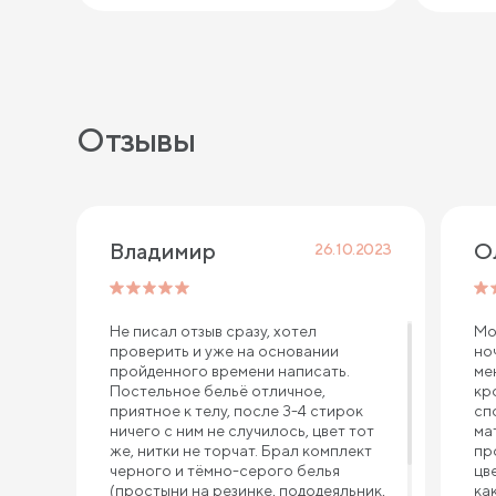
Отзывы
Владимир 
О
26.10.2023
Не писал отзыв сразу, хотел
Мо
проверить и уже на основании
но
пройденного времени написать.
ме
Постельное бельё отличное,
кр
приятное к телу, после 3-4 стирок
сп
ничего с ним не случилось, цвет тот
ма
же, нитки не торчат. Брал комплект
пр
черного и тёмно-серого белья
цв
(простыни на резинке, пододеяльник,
ка