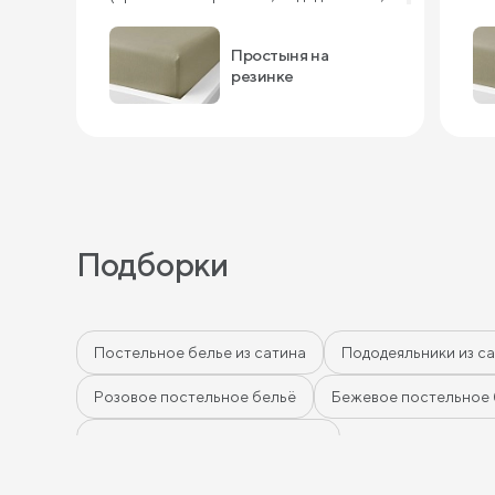
наволочки). Очень понравилось,
Мы
советую!
Простыня на
резинке
Подборки
Постельное белье из сатина
Пододеяльники из с
Розовое постельное бельё
Бежевое постельное 
Простыни на высокие матрасы