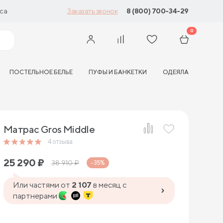
са
8 (800) 700-34-29
Заказать звонок
0
ПОСТЕЛЬНОЕ БЕЛЬЕ
ПУФЫ И БАНКЕТКИ
ОДЕЯЛА
Матрас Gros Middle
4
отзыва
25 290
₽
38 910
₽
-35%
Или частями от
2 107
в месяц с
партнерами