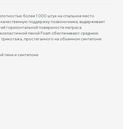
плотностью более 1 000 штук на спальное место.
 качественную поддержку позвоночника, выдерживает
сей горизонтальной поверхности матраса.
сокоэластичной пеной Foam обеспечивают среднюю
о трикотажа, простеганного на объемном синтепоне.
ой пене и синтепоне