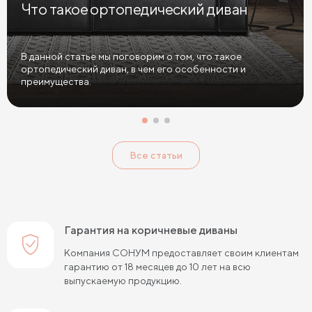
Что такое ортопедический диван
Диваны в спальню
Диваны с подушками
Большие диваны
Диваны софа
Диваны из велюра
В данной статье мы поговорим о том, что такое
ортопедический диван, в чем его особенности и
Диваны антикоготь
преимущества.
Все статьи
Гарантия на коричневые диваны
Компания СОНУМ предоставляет своим клиентам
гарантию от 18 месяцев до 10 лет на всю
выпускаемую продукцию.