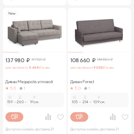
New
137 980
₽
197 120
₽
108 660
₽
144 880
₽
или частями от
11 498
₽ в мес.
или частями от
9 055
₽ в мес.
Диван Megapolis угловой
Диван Forest
5.0
1
5.0
1
Ш.
Д.
В.
Ш.
Д.
В.
159
-
260
-
91 см.
105
-
214
-
109 см.
Доступно онлайн, доставка 21
Доступно онлайн, доставка 21