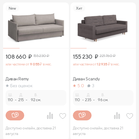
New
Хит
108 660
₽
155 230
₽
155 230
₽
221 760
₽
или частями от
9 055
₽ в мес.
или частями от
12 935
₽ в мес.
Диван Remy
Диван Sсandy
Без оценок
5.0
3
Ш.
Д.
В.
Ш.
Д.
В.
110
-
215
-
92 см.
110
-
235
-
96 см.
Доступно онлайн, доставка 21
Доступно онлайн, доставка 21
августа
августа