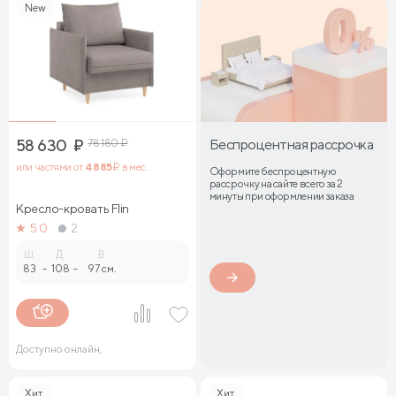
New
58 630
₽
78 180
₽
Беспроцентная рассрочка
или частями от
4 885
₽ в мес.
Оформите беспроцентную
рассрочку на сайте всего за 2
минуты при оформлении заказа
Кресло-кровать Flin
5.0
2
Ш.
Д.
В.
83
-
108
-
97 см.
Доступно онлайн,
Хит
Хит