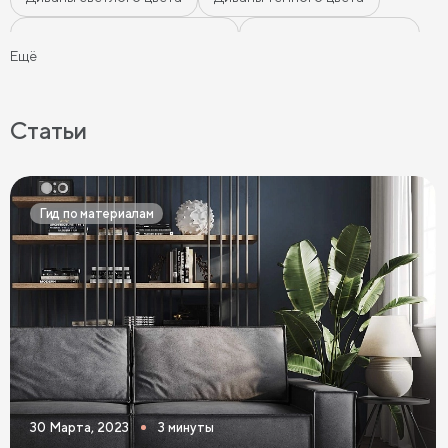
Диваны цвета морской волны
Диваны мятного цвета
Ещё
Диваны-кровати
Ортопедические диваны
Серые диваны
Синие диваны
Коричневые диваны
Статьи
Черные диваны
Диваны графит
Розовые диваны
Фиолетовые диваны
Оранжевые диваны
Гид по материалам
Желтые диваны
Красные диваны
Диваны шириной 110 см
Раскладные диваны
Диваны в скандинавском стиле
Диваны в стиле лофт
Белые диваны
Бежевые диваны
Зеленые диваны
Голубые диваны
Выдвижные диваны
30 Марта, 2023
3 минуты
Диваны Пантограф
Диваны Аккордеон