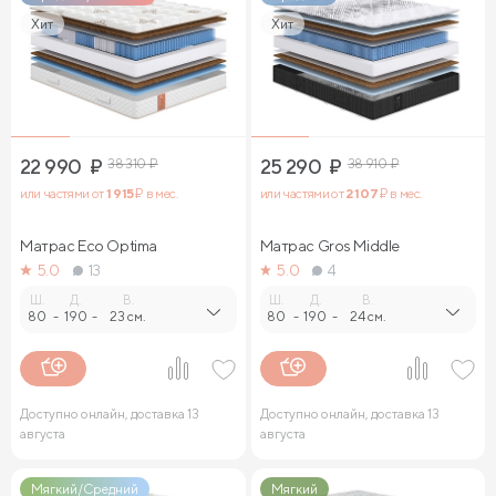
Хит
Хит
22 990
₽
38 310
₽
25 290
₽
38 910
₽
или частями от
1 915
₽ в мес.
или частями от
2 107
₽ в мес.
Матрас Eco Optima
Матрас Gros Middle
5.0
13
5.0
4
Ш.
Д.
В.
Ш.
Д.
В.
80
-
190
-
23 см.
80
-
190
-
24 см.
Доступно онлайн, доставка 13
Доступно онлайн, доставка 13
августа
августа
Мягкий/Средний
Мягкий