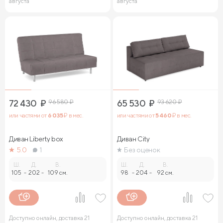
августа
августа
72 430
₽
96 580
₽
65 530
₽
93 620
₽
или частями от
6 035
₽ в мес.
или частями от
5 460
₽ в мес.
Диван Liberty box
Диван City
5.0
1
Без оценок
Ш.
Д.
В.
Ш.
Д.
В.
105
-
202
-
109 см.
98
-
204
-
92 см.
Доступно онлайн, доставка 21
Доступно онлайн, доставка 21