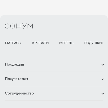
МАТРАСЫ
КРОВАТИ
МЕБЕЛЬ
ПОДУШКИ И 
Продукция
Сертификаты
Покупателям
Гарантии
Рассрочка и кредит
Материалы и технологии
Сотрудничество
Обмен и возврат
Сроки изготовления
Франчайзинг
Доставка и оплата
Блог