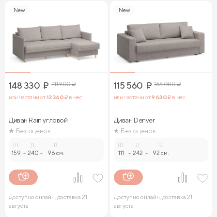
New
New
148 330
₽
211 900
₽
115 560
₽
165 080
₽
или частями от
12 360
₽ в мес.
или частями от
9 630
₽ в мес.
Диван Rain угловой
Диван Denver
Без оценок
Без оценок
Ш.
Д.
В.
Ш.
Д.
В.
159
-
240
-
96 см.
111
-
242
-
92 см.
Доступно онлайн, доставка 21
Доступно онлайн, доставка 21
августа
августа