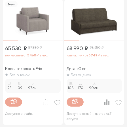
New
65 530
₽
87 380
₽
68 990
₽
98 550
₽
или частями от
5 460
₽ в мес.
или частями от
5 749
₽ в мес.
Кресло-кровать Eric
Диван Glen
Без оценок
Без оценок
Ш.
Д.
В.
Ш.
Д.
В.
93
-
109
-
97 см.
108
-
170
-
90 см.
Доступно онлайн,
Доступно онлайн, доставка 21
августа