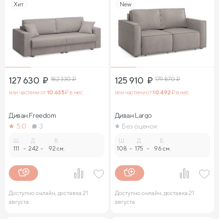
Хит
New
127 630
₽
182 330
₽
125 910
₽
179 870
₽
или частями от
10 635
₽ в мес.
или частями от
10 492
₽ в мес.
Диван Freedom
Диван Largo
5.0
3
Без оценок
Ш.
Д.
В.
Ш.
Д.
В.
111
-
242
-
92 см.
108
-
175
-
96 см.
Доступно онлайн, доставка 21
Доступно онлайн, доставка 21
августа
августа