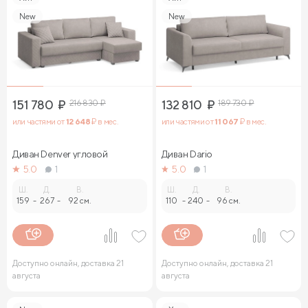
New
New
151 780
₽
216 830
₽
132 810
₽
189 730
₽
или частями от
12 648
₽ в мес.
или частями от
11 067
₽ в мес.
Диван Denver угловой
Диван Dario
5.0
1
5.0
1
Ш.
Д.
В.
Ш.
Д.
В.
159
-
267
-
92 см.
110
-
240
-
96 см.
Доступно онлайн, доставка 21
Доступно онлайн, доставка 21
августа
августа