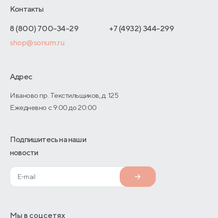
Отельерам
Контакты
Как оформить заказ
Отзывы покупателей
Интернет-магазинам
Адреса магазинов
8 (800) 700-34-29
+7 (4932) 344-299
Оптовые продажи
shop@sonum.ru
Договор-оферты
Дизайнерам интерьеров
О производстве
Адрес
Иваново пр. Текстильщиков, д. 125
Ежедневно с 9:00 до 20:00
Подпишитесь на наши
новости
Мы в соцсетях