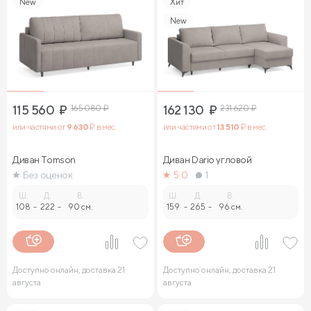
New
Хит
New
115 560
₽
165 080
₽
162 130
₽
231 620
₽
или частями от
9 630
₽ в мес.
или частями от
13 510
₽ в мес.
Диван Tomson
Диван Dario угловой
Без оценок
5.0
1
Ш.
Д.
В.
Ш.
Д.
В.
108
-
222
-
90 см.
159
-
265
-
96 см.
Доступно онлайн, доставка 21
Доступно онлайн, доставка 21
августа
августа