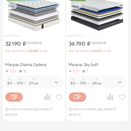
Хит
New
32 190
₽
53 650
₽
36 790
₽
52 560
₽
или частями от
2 682
₽ в мес.
или частями от
3 065
₽ в мес.
Матрас Dianta Optima
Матрас Sky Soft
5.0
16
5.0
1
Ш.
Д.
В.
Ш.
Д.
В.
80
-
190
-
29 см.
80
-
190
-
24 см.
Доступно онлайн, доставка 13
Доступно онлайн, доставка 13
августа
августа