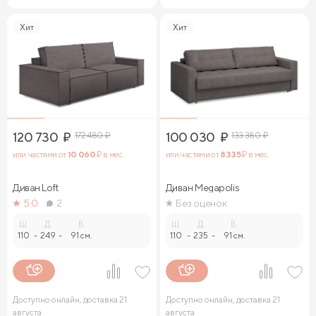
Хит
Хит
120 730
₽
172 480
₽
100 030
₽
133 380
₽
или частями от
10 060
₽ в мес.
или частями от
8 335
₽ в мес.
Диван Loft
Диван Megapolis
5.0
2
Без оценок
Ш.
Д.
В.
Ш.
Д.
В.
110
-
249
-
91 см.
110
-
235
-
91 см.
Доступно онлайн, доставка 21
Доступно онлайн, доставка 21
августа
августа