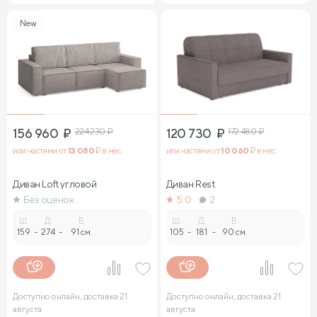
New
156 960
₽
224 230
₽
120 730
₽
172 480
₽
или частями от
13 080
₽ в мес.
или частями от
10 060
₽ в мес.
Диван Loft угловой
Диван Rest
Без оценок
5.0
2
Ш.
Д.
В.
Ш.
Д.
В.
159
-
274
-
91 см.
105
-
181
-
90 см.
Доступно онлайн, доставка 21
Доступно онлайн, доставка 21
августа
августа