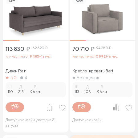
Хит
New
113 830
₽
162 620
₽
70 710
₽
94 280
₽
или частями от
9 485
₽ в мес.
или частями от
5 892
₽ в мес.
Диван Rain
Кресло-кровать Bart
5.0
4
Без оценок
Ш.
Д.
В.
Ш.
Д.
В.
110
-
215
-
96 см.
113
-
108
-
96 см.
Доступно онлайн, доставка 21
Доступно онлайн,
августа