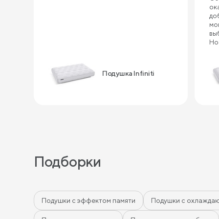
ок
до
мо
вы
Но
по
ка
це
Подушка Infiniti
Подборки
Подушки с эффектом памяти
Подушки с охлажда