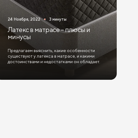
24 Ноября, 2022
3 минуты
Латекс в матрасе – плюсы и
минусы
Предлагаем выяснить, какие особенности
существуют у латекса в матрасе, и какими
достоинствами и недостатками он обладает.