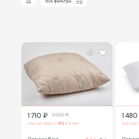
Все фильтры
Популярные
Сначала дешевые
Сначала дорогие
1 710
₽
1 480
2 020
₽
или частями от
142
₽ в мес.
или час
Подушка Basic
Подушк