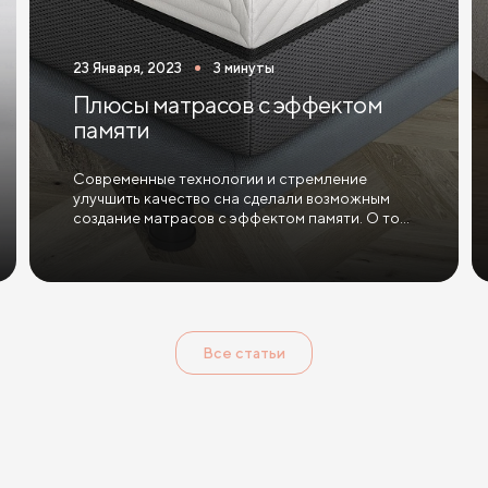
23 Января, 2023
3 минуты
Плюсы матрасов с эффектом
памяти
Современные технологии и стремление
улучшить качество сна сделали возможным
создание матрасов с эффектом памяти. О том,
как они работают, и какие имеют
преимущества, расскажем в данной статье.
Все статьи