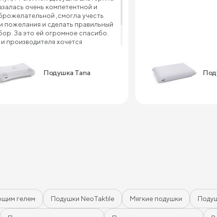
азалась очень компетентной и
брожелательной ,смогла учесть
и пожелания и сделать правильный
бор. За это ей огромное спасибо.
 и производителя хочется
благодарить за такой
чественный товар и приемлемую
ну
Подушка Tana
Поду
ющим гелем
Подушки NeoTaktile
Мягкие подушки
Подуш