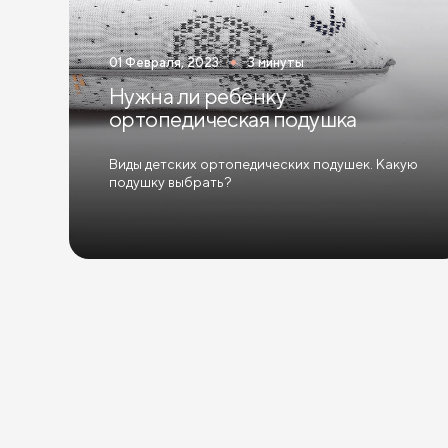
01 Февраля, 2023
3 минуты
Нужна ли ребенку
ортопедическая подушка
Виды детских ортопедических подушек. Какую
подушку выбрать?