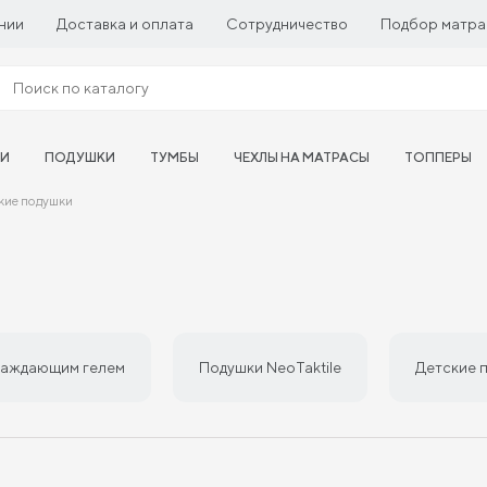
нии
Доставка и оплата
Сотрудничество
Подбор матра
ТИ
ПОДУШКИ
ТУМБЫ
ЧЕХЛЫ НА МАТРАСЫ
ТОППЕРЫ
кие подушки
лаждающим гелем
Подушки NeoTaktile
Детские 