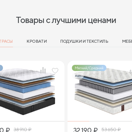
Товары с лучшими ценами
ТРАСЫ
КРОВАТИ
ПОДУШКИ И ТЕКСТИЛЬ
МЕБ
Мягкий/Средний
Хит
2
2
90
₽
32 190
₽
38 910
₽
53 650
₽