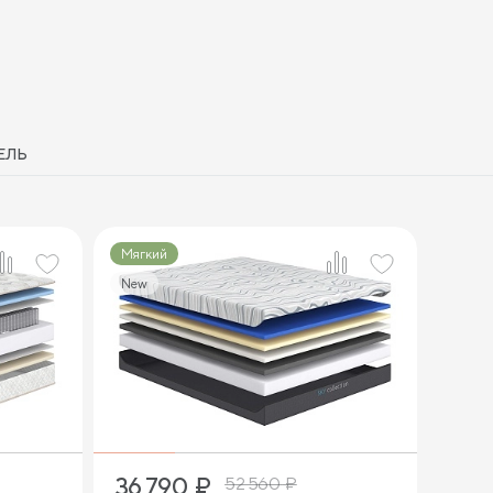
ЕЛЬ
Мягкий
New
2
36 790
₽
52 560
₽