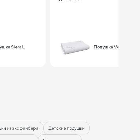
шка Siera L
Подушка Vela
ки из экофайбера
Детские подушки