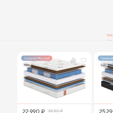
МА
Средний/Жесткий
Средний
Хит
Хит
1
22 990
₽
25 2
38 310
₽