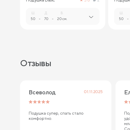
5.0
2
Ш.
Д.
В.
Ш.
50
-
70
-
20 см.
50
-
Отзывы
Всеволод
Е
01.11.2025
Подушка супер, спать стало
По
комфортно.
уд
мл
Со