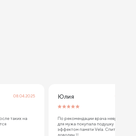
Юлия 
08.04.2025
07.12.2024
осле таких на
По рекомендации врача невролога
ется
для мужа покупала подушку с
эффектом памяти Vela. Спит уже год -
доволен !!