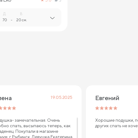
5.0
3
Д.
В.
70
-
20 см.
лена
Евгений 
19.05.2025
душка- замечательная. Очень
Хорошие подушки, п
обно спать, высыпаюсь теперь, как
других спать не хоч
аденец. Покупали в магазине
нум, г Рыбинск. Девушка Екатерина