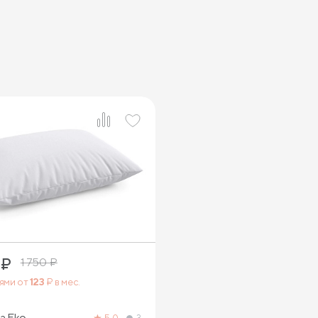
2
₽
1 750
₽
тями от
123
₽ в мес.
а Eko