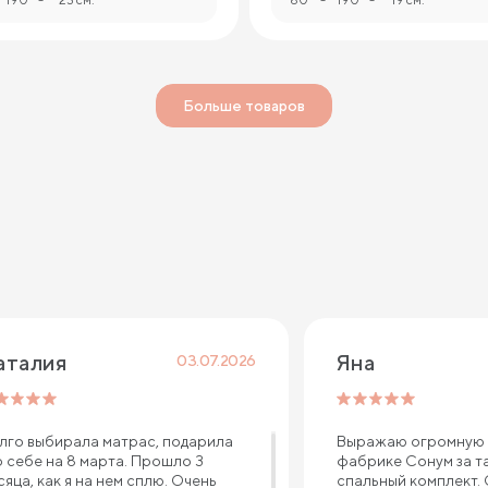
Больше товаров
аталия 
Яна
03.07.2026
лго выбирала матрас, подарила
Выражаю огромную 
о себе на 8 марта. Прошло 3
фабрике Сонум за т
сяца, как я на нем сплю. Очень
спальный комплект.