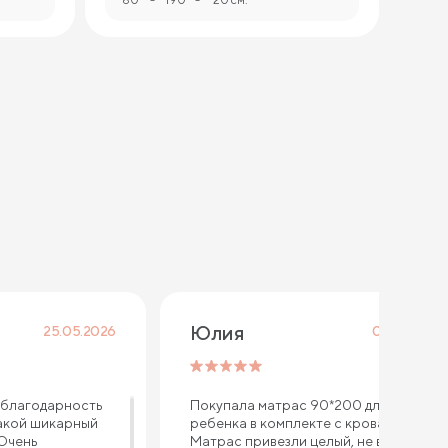
Юлия
25.05.2026
08.04.2026
благодарность
Покупала матрас 90*200 для
акой шикарный
ребенка в комплекте с кроватью.
 Очень
Матрас привезли целый, не всткурке,