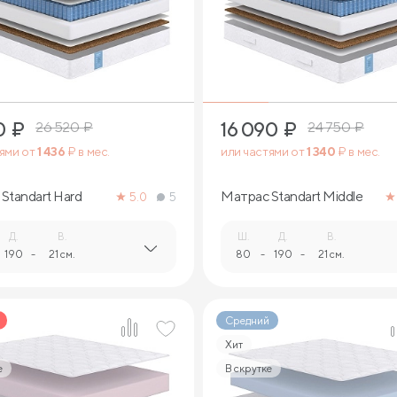
2
2
0
₽
16 090
₽
26 520
₽
24 750
₽
тями от
1 436
₽ в мес.
или частями от
1 340
₽ в мес.
Standart Hard
Матрас Standart Middle
5.0
5
Д.
В.
Ш.
Д.
В.
190
-
21 см.
80
-
190
-
21 см.
Средний
Хит
е
В скрутке