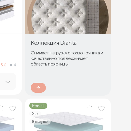
Коллекция Dianta
Снимает нагрузку с позвоночника и
качественно поддерживает
область поясницы
5.0
4
Мягкий
Хит
В скрутке