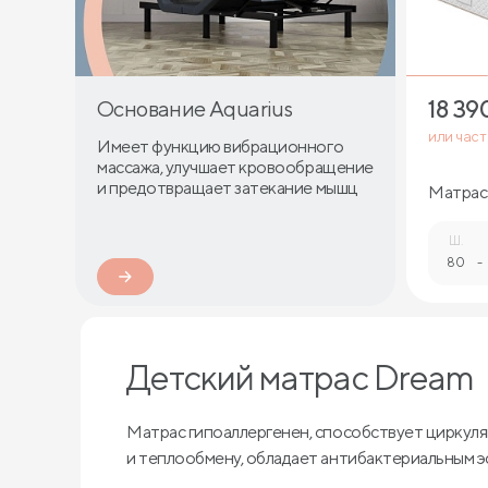
18 39
Основание Aquarius
или час
Имеет функцию вибрационного
массажа, улучшает кровообращение
и предотвращает затекание мышц
Матрас
Ш.
80
-
Детский матрас Dream
Матрас гипоаллергенен, способствует циркуля
и теплообмену, обладает антибактериальным 