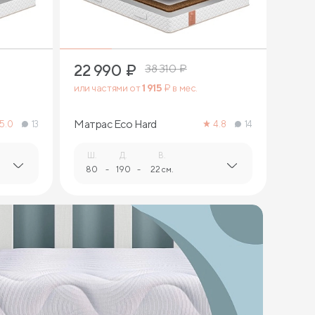
22 990
₽
38 310
₽
или частями от
1 915
₽ в мес.
Матрас Eco Hard
5.0
13
4.8
14
Ш.
Д.
В.
80
-
190
-
22 см.