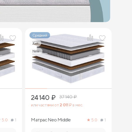
Средний
Хит
New
2
24 140
₽
37 140
₽
или частями от
2 011
₽ в мес.
Матрас Neo Middle
5.0
1
5.0
1