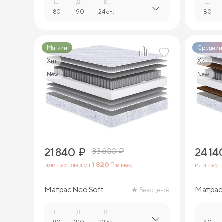
Ш.
Д.
В.
Ш.
80
-
190
-
24 см.
80
-
Мягкий
Средний
Хит
Хит
New
New
2
21 840
₽
24 14
33 600
₽
или частями от
1 820
₽ в мес.
или час
Матрас Neo Soft
Матрас
Без оценок
Ш.
Д.
В.
Ш.
80
-
190
-
23 см.
80
-