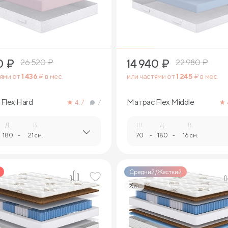
1
1
0
₽
14 940
₽
26 520
₽
22 980
₽
тями от
1 436
₽ в мес.
или частями от
1 245
₽ в мес.
Flex Hard
Матрас Flex Middle
4.7
7
Д.
В.
Ш.
Д.
В.
180
-
21 см.
70
-
180
-
16 см.
Средний/Жесткий
Хит
1
1