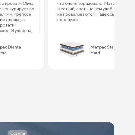
о кровати Olivia,
что очень порадовало. Матрас
 конкурирует со
жесткий, спать на нем удобно, бока
елями. Крепкое
не проваливаются. Надеюсь долго
изголовье, а
прослужит.
кровати!
хол. Я уверена,
порвется, так как
тью другого
ерно через год
рас Dianta
Матрас Standart
рас - это
ima
Hard
Выдерживает
 хорошая
сна, уютный,
на таком
тва: - высокое
ые цены -
овления -
рвиса и тд. В
кажу подушки,
сибо за
Советы