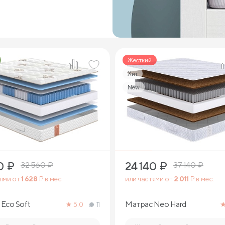
Жесткий
Хит
New
1
2
0
₽
24 140
₽
32 560
₽
37 140
₽
тями от
1 628
₽ в мес.
или частями от
2 011
₽ в мес.
Eco Soft
Матрас Neo Hard
5.0
11