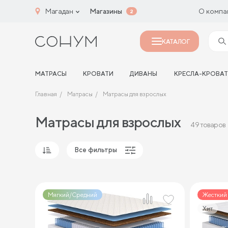
Магадан
Магазины
О компа
2
КАТАЛОГ
МАТРАСЫ
КРОВАТИ
ДИВАНЫ
КРЕСЛА-КРОВА
Главная
Матрасы
Матрасы для взрослых
Матрасы для взрослых
49 товаров
Все фильтры
Популярные
Сначала дешевые
Мягкий/Средний
Жесткий
Сначала дорогие
Хит