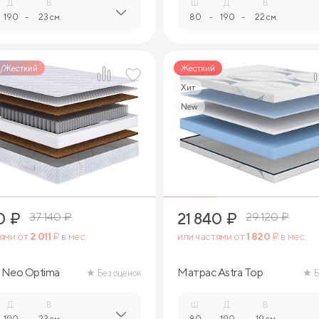
Д.
В.
Ш.
Д.
В.
190
-
23 см.
80
-
190
-
22 см.
/Жесткий
Жесткий
Хит
New
2
2
0
₽
21 840
₽
37 140
₽
29 120
₽
тями от
2 011
₽ в мес.
или частями от
1 820
₽ в мес.
 Neo Optima
Матрас Astra Top
Без оценок
Б
Д.
В.
Ш.
Д.
В.
190
-
23 см.
80
-
190
-
19 см.