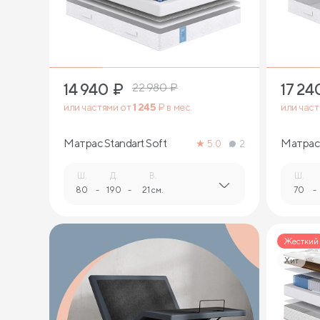
2
14 940
₽
17 24
22 980
₽
или частями от
1 245
₽ в мес.
или час
Матрас Standart Soft
Матрас 
5.0
2
Ш.
Д.
В.
Ш.
80
-
190
-
21 см.
70
-
Жесткий
Хит