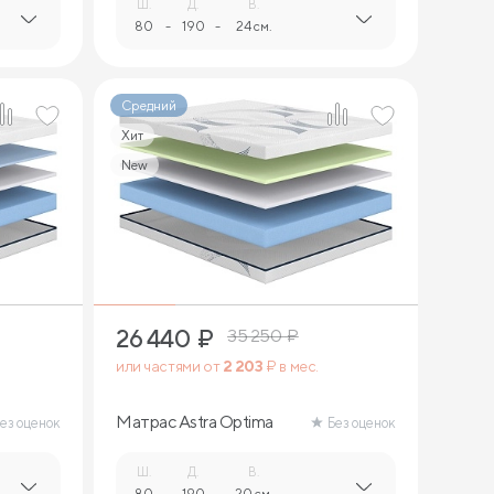
Ш.
Д.
В.
80
-
190
-
24 см.
Средний
Хит
New
2
26 440
₽
35 250
₽
или частями от
2 203
₽ в мес.
Матрас Astra Optima
ез оценок
Без оценок
Ш.
Д.
В.
80
-
190
-
20 см.