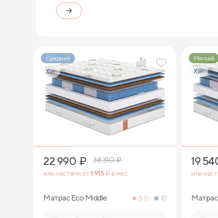
Средний
Мягкий
Хит
Хит
1
22 990
₽
19 54
38 310
₽
или частями от
1 915
₽ в мес.
или час
Матрас Eco Middle
Матрас 
5.0
10