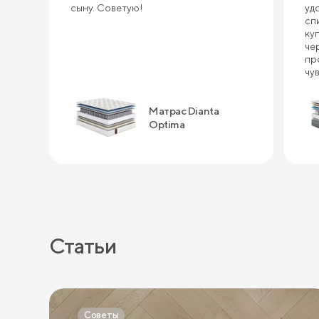
сыну. Советую!
уд
сп
ку
че
пр
чу
ин
сп
Матрас Dianta
ка
по
Optima
за
Статьи
Советы