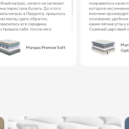
обный матрас, ничего не затекает,
понравилось качеств
ина перестала болеть. До этого
которое несомненно
пила матрас в Лазурите, пришлось
многими производит
рез месяц сдать обратно,
основание, удобное 
овалилась вся середина,
какие мягкие углы у 
вствовала себя после него
Съемный царговый че
валидом , болело все тело, и шея, и
что ткань в углах не 
ина, и плечи. Рекомендую матрас
с предыдущей крова
мпании Сонум к покупке, пока не
производителя прим
Мат
Матрас Premier Soft
жалела ни дня . Спасибо большое
это случилось. А мат
Opt
 крепкий сон!!!
отдельный шедевр! 
большой вес, очень
поддержка во время 
очень приятный сон 
матрасе. Преимущес
качество - приемлем
быстрый срок изгот
высокое качество се
ближайшее время за
одеяло и тумбы. Спа
качество!
Советы