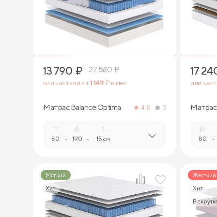
2
13 790
₽
17 24
27 580
₽
или частями от
1 149
₽ в мес.
или час
Матрас Balance Optima
Матрас 
4.8
5
Ш.
Д.
В.
Ш.
80
-
190
-
18 см.
80
-
Мягкий
Жесткий
Хит
Хит
В скрутк