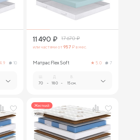
1
11 490
₽
17 670
₽
или частями от
957
₽ в мес.
Матрас Flex Soft
4.9
10
5.0
7
Ш.
Д.
В.
70
-
180
-
15 см.
Жесткий
Хит
1