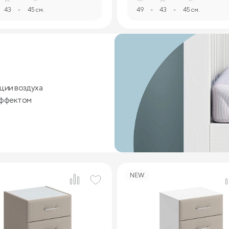
43
-
45 см.
49
-
43
-
45 см.
ции воздуха
эффектом
NEW