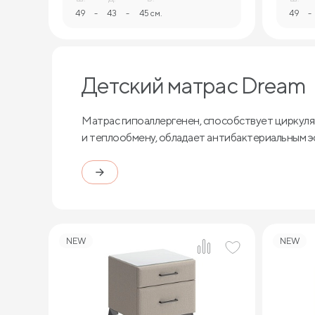
49
-
43
-
45 см.
49
-
Детский матрас Dream
Матрас гипоаллергенен, способствует циркуля
и теплообмену, обладает антибактериальным 
NEW
NEW