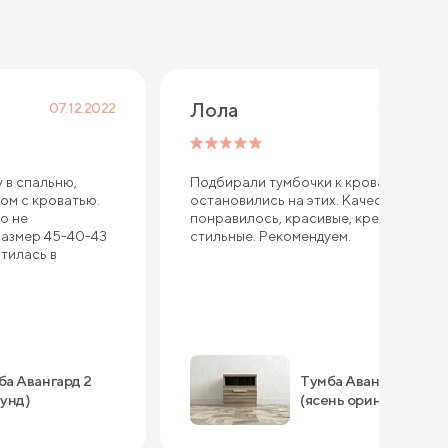
Лола
07.12.2022
05.11.2022
 в спальню,
Подбирали тумбочки к кровати,
ом с кроватью.
остановились на этих. Качество
о не
понравилось, красивые, крепкие и
размер 45-40-43
стильные. Рекомендуем.
тилась в
ба Авангард 2
Тумба Авангард 1
мунд)
(ясень ориноко)