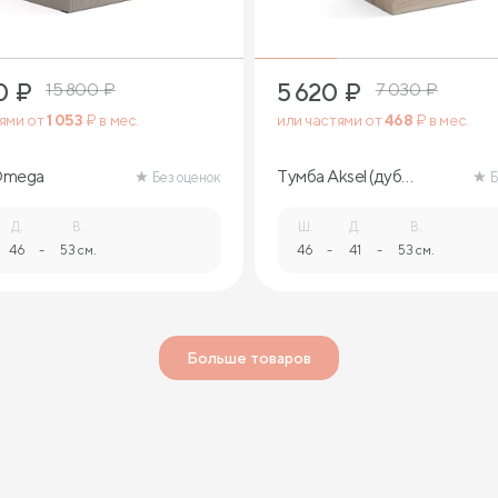
0
₽
5 620
₽
15 800
₽
7 030
₽
тями от
1 053
₽ в мес.
или частями от
468
₽ в мес.
Omega
Тумба Aksel (дуб
Без оценок
Б
сонома)
Д.
В.
Ш.
Д.
В.
46
-
53 см.
46
-
41
-
53 см.
Больше товаров