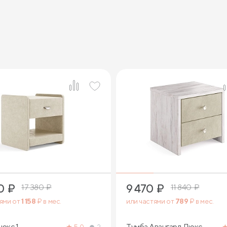
0
₽
9 470
₽
17 380
₽
11 840
₽
тями от
1 158
₽ в мес.
или частями от
789
₽ в мес.
юкс 1
Тумба Авангард Люкс