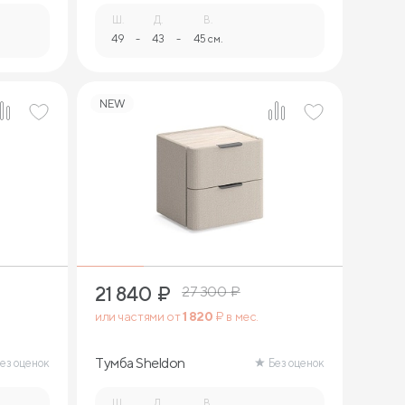
Ш.
Д.
В.
49
-
43
-
45 см.
NEW
21 840
₽
27 300
₽
или частями от
1 820
₽ в мес.
Тумба Sheldon
ез оценок
Без оценок
Ш.
Д.
В.