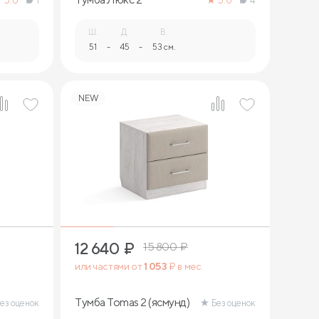
5.0
1
5.0
4
Ш.
Д.
В.
51
-
45
-
53 см.
NEW
12 640
₽
15 800
₽
или частями от
1 053
₽ в мес.
Тумба Tomas 2 (ясмунд)
ез оценок
Без оценок