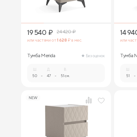
19 540
₽
14 94
24 420
₽
или частями от
1 628
₽ в мес.
или час
Тумба Merida
Тумба N
Без оценок
Ш.
Д.
В.
Ш.
50
-
47
-
51 см.
51
-
NEW