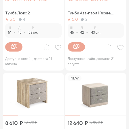
Тумба Люкс 2
Тумба Авангард 1 (ясень
ориноко)
5.0
4
5.0
2
Ш.
Д.
В.
Ш.
Д.
В.
51
-
45
-
53 см.
45
-
42
-
43 см.
Доступно онлайн, доставка 21
Доступно онлайн, доставка 21
августа
августа
NEW
8 610
₽
10 770
₽
12 640
₽
15 800
₽