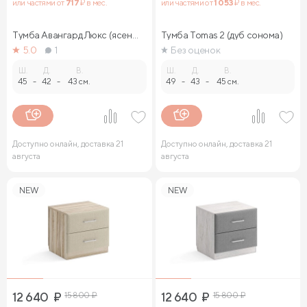
или частями от
717
₽ в мес.
или частями от
1 053
₽ в мес.
Тумба Авангард Люкс (ясень
Тумба Tomas 2 (дуб сонома)
ориноко)
5.0
1
Без оценок
Ш.
Д.
В.
Ш.
Д.
В.
45
-
42
-
43 см.
49
-
43
-
45 см.
Доступно онлайн, доставка 21
Доступно онлайн, доставка 21
августа
августа
NEW
NEW
12 640
₽
15 800
₽
12 640
₽
15 800
₽