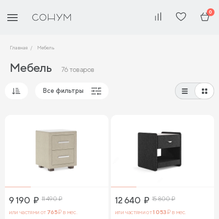
0
Главная
Мебель
Мебель
76 товаров
Все фильтры
Популярные
Сначала дешевые
Сначала дорогие
9 190
₽
11 490
₽
12 640
₽
15 800
₽
или частями от
765
₽ в мес.
или частями от
1 053
₽ в мес.