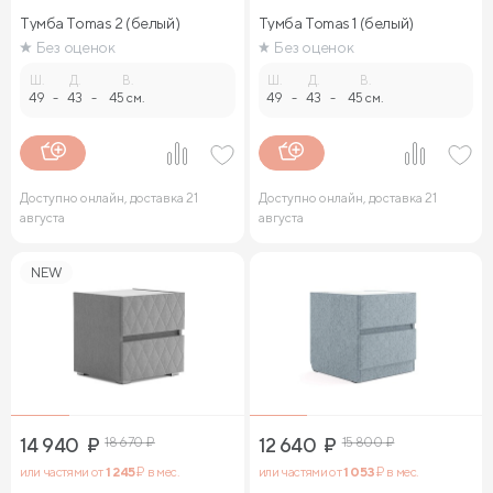
Тумба Tomas 2 (белый)
Тумба Tomas 1 (белый)
Без оценок
Без оценок
Ш.
Д.
В.
Ш.
Д.
В.
49
-
43
-
45 см.
49
-
43
-
45 см.
Доступно онлайн, доставка 21
Доступно онлайн, доставка 21
августа
августа
NEW
14 940
₽
18 670
₽
12 640
₽
15 800
₽
или частями от
1 245
₽ в мес.
или частями от
1 053
₽ в мес.