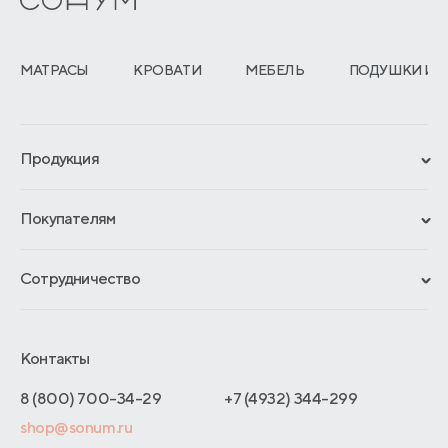
МАТРАСЫ
КРОВАТИ
МЕБЕЛЬ
ПОДУШКИ И 
Продукция
Сертификаты
Покупателям
Гарантии
Рассрочка и кредит
Материалы и технологии
Сотрудничество
Обмен и возврат
Сроки изготовления
Франчайзинг
Доставка и оплата
Блог
Отельерам
Контакты
Как оформить заказ
Отзывы покупателей
Интернет-магазинам
Адреса магазинов
8 (800) 700-34-29
+7 (4932) 344-299
Оптовые продажи
shop@sonum.ru
Договор-оферты