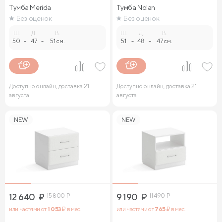
Тумба Merida
Тумба Nolan
Без оценок
Без оценок
Ш.
Д.
В.
Ш.
Д.
В.
50
-
47
-
51 см.
51
-
48
-
47 см.
Доступно онлайн, доставка 21
Доступно онлайн, доставка 21
августа
августа
NEW
NEW
12 640
₽
15 800
₽
9 190
₽
11 490
₽
или частями от
1 053
₽ в мес.
или частями от
765
₽ в мес.