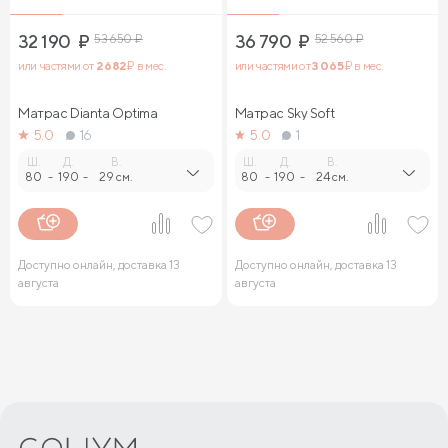
32 190
₽
53 650
₽
36 790
₽
52 560
₽
или частями от
2 682
₽ в мес.
или частями от
3 065
₽ в мес.
Матрас Dianta Optima
Матрас Sky Soft
5.0
16
5.0
1
Ш.
Д.
В.
Ш.
Д.
В.
80
-
190
-
29 см.
80
-
190
-
24 см.
Доступно онлайн, доставка 13
Доступно онлайн, доставка 13
августа
августа