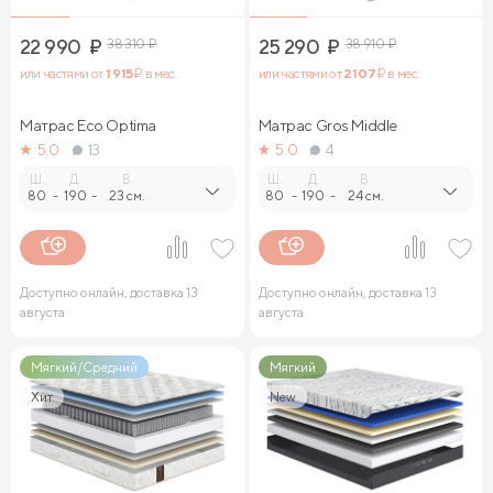
22 990
₽
38 310
₽
25 290
₽
38 910
₽
или частями от
1 915
₽ в мес.
или частями от
2 107
₽ в мес.
Матрас Eco Optima
Матрас Gros Middle
5.0
13
5.0
4
Ш.
Д.
В.
Ш.
Д.
В.
80
-
190
-
23 см.
80
-
190
-
24 см.
Доступно онлайн, доставка 13
Доступно онлайн, доставка 13
августа
августа
Мягкий/Средний
Мягкий
Хит
New