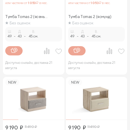
или частями от
1 053
₽ в мес.
или частями от
1 053
₽ в мес.
Тумба Tomas 2 (ясень
Тумба Tomas 2 (ясмунд)
ориноко)
Без оценок
Без оценок
Ш.
Д.
В.
Ш.
Д.
В.
49
-
43
-
45 см.
49
-
43
-
45 см.
Доступно онлайн, доставка 21
Доступно онлайн, доставка 21
августа
августа
NEW
NEW
9 190
₽
11 490
₽
9 190
₽
11 490
₽