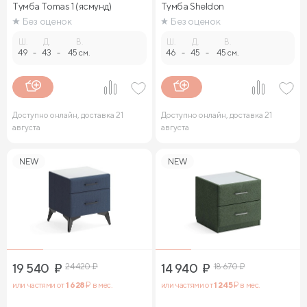
Тумба Tomas 1 (ясмунд)
Тумба Sheldon
Без оценок
Без оценок
Ш.
Д.
В.
Ш.
Д.
В.
49
-
43
-
45 см.
46
-
45
-
45 см.
Доступно онлайн, доставка 21
Доступно онлайн, доставка 21
августа
августа
NEW
NEW
19 540
₽
24 420
₽
14 940
₽
18 670
₽
или частями от
1 628
₽ в мес.
или частями от
1 245
₽ в мес.