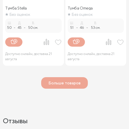
Тумба Stella
Тумба Omega
Без оценок
Без оценок
Ш.
Д.
В.
Ш.
Д.
В.
50
-
45
-
50 см.
51
-
46
-
53 см.
Доступно онлайн, доставка 21
Доступно онлайн, доставка 21
августа
августа
Больше товаров
Отзывы