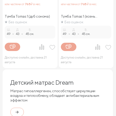
или частями от
765
₽ в мес.
или частями от
765
₽ в мес.
Тумба Tomas 1 (дуб сонома)
Тумба Tomas 1 (ясень
ориноко)
Без оценок
Без оценок
Ш.
Д.
В.
Ш.
Д.
В.
49
-
43
-
45 см.
49
-
43
-
45 см.
Доступно онлайн, доставка 21
Доступно онлайн, доставка 21
августа
августа
Детский матрас Dream
Матрас гипоаллергенен, способствует циркуляции
воздуха и теплообмену, обладает антибактериальным
эффектом