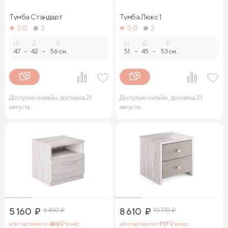
Тумба Стандарт
Тумба Люкс 1
5.0
3
5.0
2
Ш.
Д.
В.
Ш.
Д.
В.
47
-
42
-
56 см.
51
-
45
-
53 см.
Доступно онлайн, доставка 21
Доступно онлайн, доставка 21
августа
августа
5 160
₽
6 450
₽
8 610
₽
10 770
₽
или частями от
430
₽ в мес.
или частями от
717
₽ в мес.