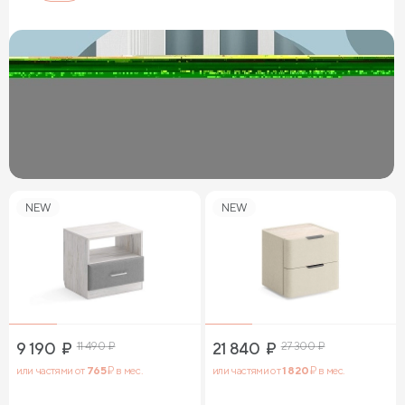
NEW
NEW
9 190
₽
11 490
₽
21 840
₽
27 300
₽
или частями от
765
₽ в мес.
или частями от
1 820
₽ в мес.