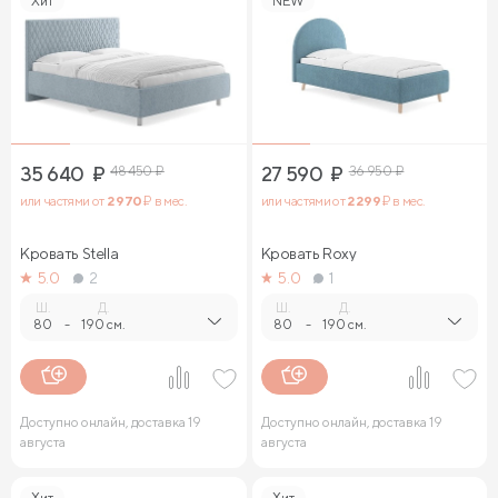
Хит
NEW
35 640
₽
48 450
₽
27 590
₽
36 950
₽
или частями от
2 970
₽ в мес.
или частями от
2 299
₽ в мес.
Кровать Stella
Кровать Roxy
5.0
2
5.0
1
Ш.
Д.
Ш.
Д.
80
-
190 см.
80
-
190 см.
Доступно онлайн, доставка 19
Доступно онлайн, доставка 19
августа
августа
Хит
Хит