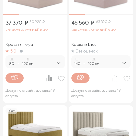
37 370
₽
50 920
₽
46 560
₽
63 320
₽
или частями от
3 114
₽ в мес.
или частями от
3 880
₽ в мес.
Кровать Helga
Кровать Eliot
5.0
1
Без оценок
Ш.
Д.
Ш.
Д.
80
-
190 см.
140
-
190 см.
Доступно онлайн, доставка 19
Доступно онлайн, доставка 19
августа
августа
Хит