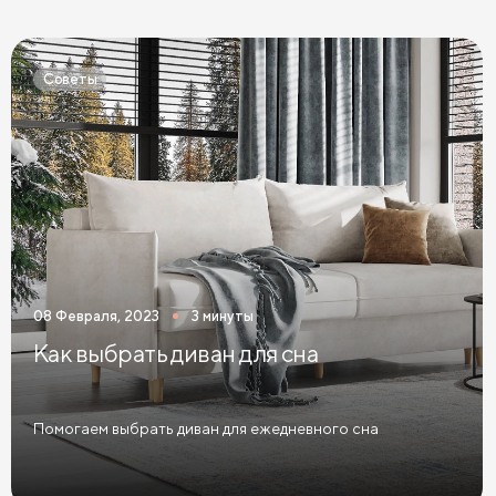
Кровати Экокожа
Кровати 90 х 200 с ящиками
Кровати 120 х 200 с ящиками
Советы
Кровати 140 х 200 с ящиками
Кровати 160 х 200 с ящиками
Кровати 180 х 200 с ящиками
Кровати 200 х 200 с ящиками
Кровати мятного цвета
Кровати тёмного цвета
Кровати горчичного цвета
08 Февраля, 2023
3 минуты
Кровати бирюзового цвета
Как выбрать диван для сна
Кровати в современном стиле
Кровати в стиле лофт
Кровати в скандинавском стиле
Помогаем выбрать диван для ежедневного сна
Кровати в классическом стиле
Кровати без изголовья