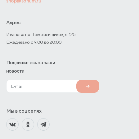
shop@sonum.ru
Договор-оферты
Дизайнерам интерьеров
О производстве
Адрес
Иваново пр. Текстильщиков, д. 125
Ежедневно с 9:00 до 20:00
Подпишитесь на наши
новости
Мы в соцсетях