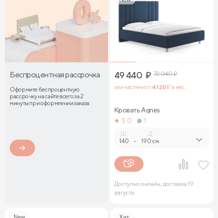
Беспроцентная рассрочка
49 440
₽
72 040
₽
или частями от
4 120
₽ в мес.
Оформите беспроцентную
рассрочку на сайте всего за 2
минуты при оформлении заказа
Кровать Agnes
5.0
1
Ш.
Д.
140
-
190 см.
Доступно онлайн, доставка 19
августа
New
Хит