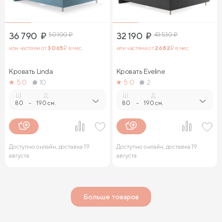
36 790
₽
50 100
₽
32 190
₽
43 530
₽
или частями от
3 065
₽ в мес.
или частями от
2 682
₽ в мес.
Кровать Linda
Кровать Eveline
5.0
10
5.0
2
Ш.
Д.
Ш.
Д.
80
-
190 см.
80
-
190 см.
Доступно онлайн, доставка 19
Доступно онлайн, доставка 19
августа
августа
Больше товаров