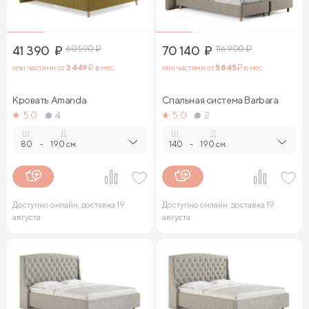
41 390
₽
60 590
₽
70 140
₽
116 900
₽
или частями от
3 449
₽ в мес.
или частями от
5 845
₽ в мес.
Кровать Amanda
Спальная система Barbara
5.0
4
5.0
2
Ш.
Д.
Ш.
Д.
80
-
190 см.
140
-
190 см.
Доступно онлайн, доставка 19
Доступно онлайн, доставка 19
августа
августа