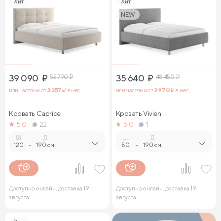
Хит
Хит
NEW
39 090
₽
52 790
₽
35 640
₽
48 450
₽
или частями от
3 257
₽ в мес.
или частями от
2 970
₽ в мес.
Кровать Caprice
Кровать Vivien
5.0
22
5.0
1
Ш.
Д.
Ш.
Д.
120
-
190 см.
80
-
190 см.
Доступно онлайн, доставка 19
Доступно онлайн, доставка 19
августа
августа