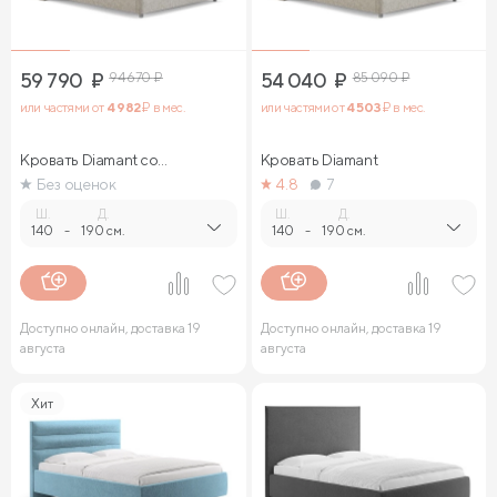
59 790
₽
94 670
₽
54 040
₽
85 090
₽
или частями от
4 982
₽ в мес.
или частями от
4 503
₽ в мес.
Кровать Diamant со
Кровать Diamant
стразами
Без оценок
4.8
7
Ш.
Д.
Ш.
Д.
140
-
190 см.
140
-
190 см.
Доступно онлайн, доставка 19
Доступно онлайн, доставка 19
августа
августа
Хит