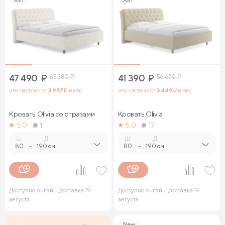
47 490
₽
65 380
₽
41 390
₽
56 670
₽
или частями от
3 957
₽ в мес.
или частями от
3 449
₽ в мес.
Кровать Olivia со стразами
Кровать Olivia
5.0
1
5.0
17
Ш.
Д.
Ш.
Д.
80
-
190 см.
80
-
190 см.
Доступно онлайн, доставка 19
Доступно онлайн, доставка 19
августа
августа
New