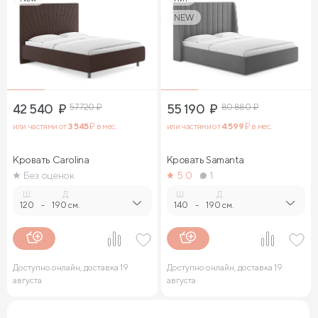
NEW
42 540
₽
57 720
₽
55 190
₽
80 880
₽
или частями от
3 545
₽ в мес.
или частями от
4 599
₽ в мес.
Кровать Carolina
Кровать Samanta
Без оценок
5.0
1
Ш.
Д.
Ш.
Д.
120
-
190 см.
140
-
190 см.
Доступно онлайн, доставка 19
Доступно онлайн, доставка 19
августа
августа