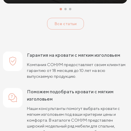
Кровати с низким изголовьем
Кровати с высоким изголовьем
Все статьи
Кровати с мягким изголовьем
Кровати светлых цветов
Кровати в стиле прованс
Кровати в стиле минимализм
Кровати в стиле хай-тек
Кровати семейные
Гарантия на кровати с мягким изголовьем
Кровати белого цвета
Кровати голубого цвета
Компания СОНУМ предоставляет своим клиентам
гарантию от 18 месяцев до 10 лет на всю
Кровати цвета графит
Кровати желтого цвета
выпускаемую продукцию.
Кровати зеленого цвета
Кровати коричневого цвета
Поможем подобрать кровати с мягким
Кровати красного цвета
Кровати оранжевого цвета
изголовьем
Кровати розового цвета
Кровати серого цвета
Наши консультанты помогут выбрать кровати с
мягким изголовьем под ваши критерии цены и
Кровати синего цвета
Кровати фиолетового цвета
комфорта. В каталоге СОНУМ представлен
широкий модельный ряд мебели для спальни,
Кровати черного цвета
Кровати бежевого цвета