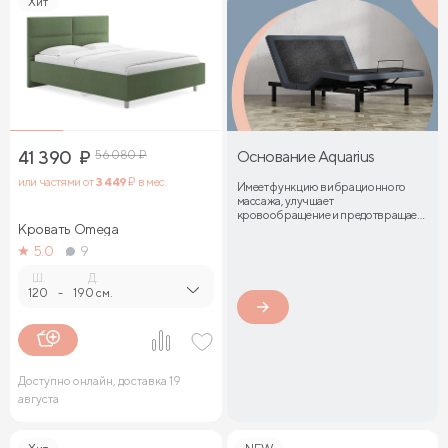
Хит
41 390
₽
56 080
₽
Основание Aquarius
или частями от
3 449
₽ в мес.
Имеет функцию вибрационного
массажа, улучшает
кровообращение и предотвращает
Кровать Omega
затекание мышц
5.0
9
Ш.
Д.
120
-
190 см.
Доступно онлайн, доставка 19
августа