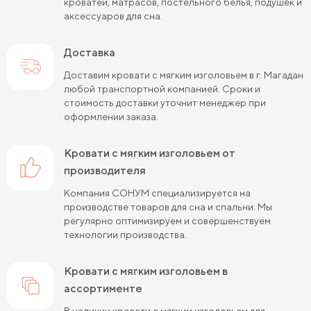
кроватей, матрасов, постельного белья, подушек и
аксессуаров для сна.
Кровати шириной 80 см (Узкие)
Доставка
Кровати шириной 90 см
Кровати шириной 120 см
Доставим кровати с мягким изголовьем в г. Магадан
Кровати шириной 140 см
Кровати шириной 160 см
любой транспортной компанией. Сроки и
стоимость доставки уточнит менеджер при
Кровати шириной 180 см
Кровати шириной 200 см
оформлении заказа.
Высокие кровати
Низкие кровати
кровати с мягким изголовьем от
Кровати длиной 180 см
Кровати длиной 190 см
производителя
Компания СОНУМ специализируется на
Кровати длиной 200 см
производстве товаров для сна и спальни. Мы
регулярно оптимизируем и совершенствуем
Кровати 80х180 см (для маленькой комнаты)
технологии производства.
Кровати 90х180 см
Кровати 120х180 см
кровати с мягким изголовьем в
Большие кровати
Кровати 80х190 см
ассортименте
Кровати 90х190 см
Кровати 120х190 см
В наличии кровати с мягким изголовьем для