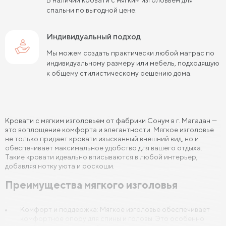
спальни по выгодной цене.
Кровати 140х190 см
Кровати 160х190 см
Кровати 180х190 см
Индивидуальный подход
Кровати 200х190 см
Мы можем создать практически любой матрас по
Кровати 80х200 см
Кровати 90х200 см
индивидуальному размеру или мебель, подходящую
к общему стилистическому решению дома.
Кровати 120х200 см
Кровати 140х200 см
Кровати 160х200 см (Евро размер)
Кровати 180х200 см
Кровати 200х200 см (Кинг Сайз)
Кровати с мягким изголовьем от фабрики Сонум в г. Магадан —
это воплощение комфорта и элегантности. Мягкое изголовье
Кровати с подъемным механизмом
не только придает кровати изысканный внешний вид, но и
обеспечивает максимальное удобство для вашего отдыха.
Такие кровати идеально вписываются в любой интерьер,
Кровати для взрослых
Кровати с ящиками
добавляя нотку уюта и роскоши.
Кровати 160 х 200 с подъемным механизмом и ящиками
Преимущества мягкого изголовья
Кровати 140 х 200 с подъемным механизмом и ящиками
Комфорт и поддержка: Мягкое изголовье обеспечивает
комфортное опору для спины и головы. Это особенно